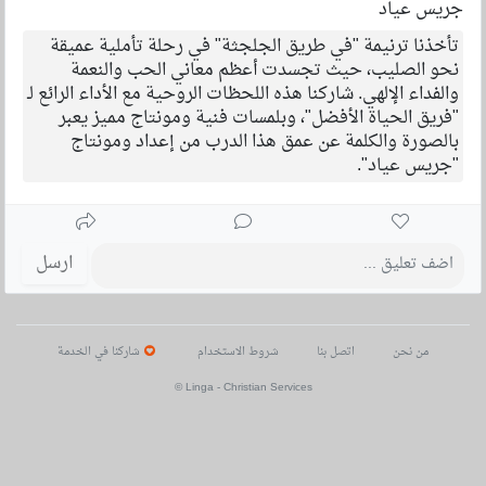
جريس عياد
تأخذنا ترنيمة "في طريق الجلجثة" في رحلة تأملية عميقة
نحو الصليب، حيث تجسدت أعظم معاني الحب والنعمة
والفداء الإلهي. شاركنا هذه اللحظات الروحية مع الأداء الرائع لـ
"فريق الحياة الأفضل"، وبلمسات فنية ومونتاج مميز يعبر
بالصورة والكلمة عن عمق هذا الدرب من إعداد ومونتاج
"جريس عياد".
ارسل
من نحن
اتصل بنا
شروط الاستخدام
شاركنا في الخدمة
© Linga - Christian Services