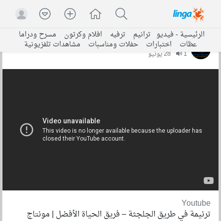
الرئيسية - فيديو
ترانيم
ترفيه
افلام وكرتون
مسرح ودراما
عظات
اختبارات
حفلات ومناسبات
مشاهدات تلفزيونية
Jeries Ayyad Production
1
28 يونيو
Youtube
ترنيمة في طريق الجلجثة – فريق الحياة الأفضل | مونتاج